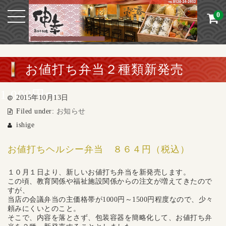
0
お値打ち弁当２種類新発売
1,000円〜
2015年10月13日
Filed under:
お知らせ
ishige
お値打ちヘルシー弁当 ８６４円（税込）
１０月１日より、新しいお値打ち弁当を新発売します。
この頃、教育関係や福祉施設関係からの注文が増えてきたので
すが、
当店の会議弁当の主価格帯が1000円～1500円程度なので、少々
頼みにくいとのこと。
そこで、内容を落とさず、包装容器を簡略化して、お値打ち弁