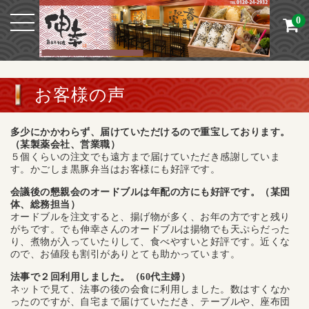
0
お客様の声
多少にかかわらず、届けていただけるので重宝しております。
（某製薬会社、営業職）
５個くらいの注文でも遠方まで届けていただき感謝していま
す。かごしま黒豚弁当はお客様にも好評です。
会議後の懇親会のオードブルは年配の方にも好評です。（某団
体、総務担当）
オードブルを注文すると、揚げ物が多く、お年の方ですと残り
がちです。でも伸幸さんのオードブルは揚物でも天ぷらだった
り、煮物が入っていたりして、食べやすいと好評です。近くな
ので、お値段も割引がありとても助かっています。
法事で２回利用しました。（60代主婦）
ネットで見て、法事の後の会食に利用しました。数はすくなか
ったのですが、自宅まで届けていただき、テーブルや、座布団