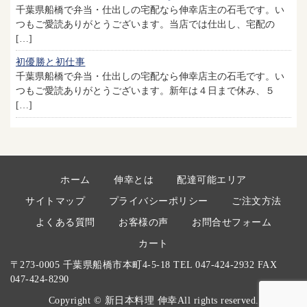
千葉県船橋で弁当・仕出しの宅配なら伸幸店主の石毛です。い
つもご愛読ありがとうございます。当店では仕出し、宅配の
[…]
初優勝と初仕事
千葉県船橋で弁当・仕出しの宅配なら伸幸店主の石毛です。い
つもご愛読ありがとうございます。新年は４日まで休み、５
[…]
ホーム
伸幸とは
配達可能エリア
サイトマップ
プライバシーポリシー
ご注文方法
よくある質問
お客様の声
お問合せフォーム
カート
〒273-0005 千葉県船橋市本町4-5-18 TEL 047-424-2932 FAX
047-424-8290
Copyright © 新日本料理 伸幸All rights reserved.