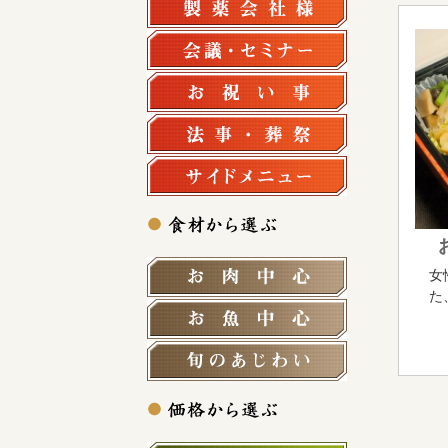
会議・セミナ
お祝い事
法事・法要
サイドメニュ
お肉中心
女
た
お魚中心
旬の食材