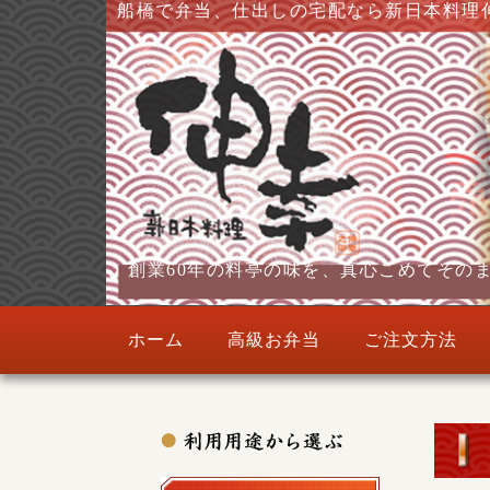
船橋で弁当、仕出しの宅配なら新日本料理
創業60年の料亭の味を、真心こめてその
ホーム
高級お弁当
ご注文方法
製薬会社様